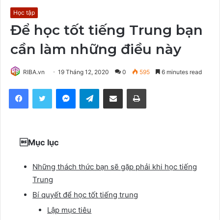
Học tập
Để học tốt tiếng Trung bạn
cần làm những điều này
RIBA.vn
19 Tháng 12, 2020
0
595
6 minutes read
Facebook
Twitter
Messenger
Telegram
Share via Email
Print
Mục lục
Những thách thức bạn sẽ gặp phải khi học tiếng
Trung
Bí quyết để học tốt tiếng trung
Lập mục tiêu