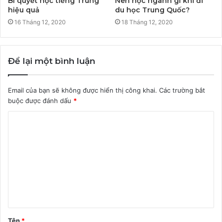
Bí quyết học tiếng Trung
Nên học ngành gì khi đi
hiệu quả
du học Trung Quốc?
16 Tháng 12, 2020
18 Tháng 12, 2020
Để lại một bình luận
Email của bạn sẽ không được hiển thị công khai.
Các trường bắt
buộc được đánh dấu
*
B
ì
n
h
l
u
ậ
Tên
*