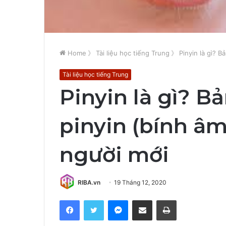
Home
》
Tài liệu học tiếng Trung
》
Pinyin là gì? 
Tài liệu học tiếng Trung
Pinyin là gì? 
pinyin (bính âm
người mới
RIBA.vn
19 Tháng 12, 2020
Facebook
Twitter
Messenger
Share via Email
Print