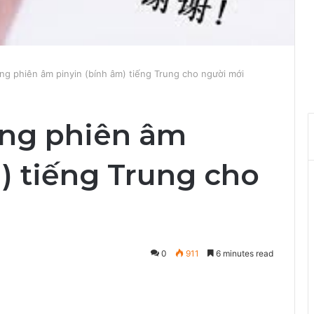
Bảng phiên âm pinyin (bính âm) tiếng Trung cho người mới
Bảng phiên âm
) tiếng Trung cho
0
911
6 minutes read