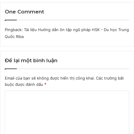
One Comment
Pingback:
Tài liệu Hướng dẫn ôn tập ngữ pháp HSK - Du học Trung
Quốc Riba
Để lại một bình luận
Email của bạn sẽ không được hiển thị công khai.
Các trường bắt
buộc được đánh dấu
*
B
ì
n
h
l