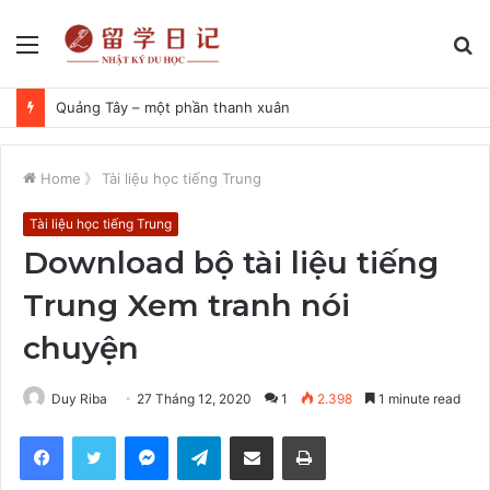
Menu
S
fo
Quảng Tây – một phần thanh xuân
Home
》
Tài liệu học tiếng Trung
Tài liệu học tiếng Trung
Download bộ tài liệu tiếng
Trung Xem tranh nói
chuyện
Duy Riba
27 Tháng 12, 2020
1
2.398
1 minute read
Facebook
Twitter
Messenger
Telegram
Share via Email
Print