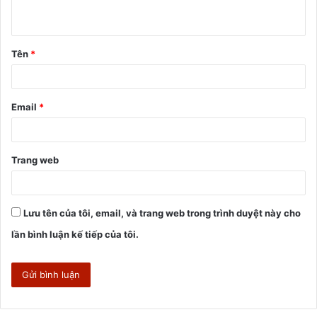
u
ậ
Tên
*
n
*
Email
*
Trang web
Lưu tên của tôi, email, và trang web trong trình duyệt này cho
lần bình luận kế tiếp của tôi.