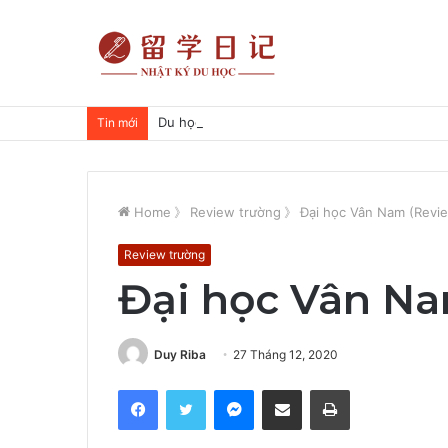
Du học sinh online học như thế nào?
Tin mới
Home
》
Review trường
》
Đại học Vân Nam (Revi
Review trường
Đại học Vân Na
Duy Riba
27 Tháng 12, 2020
Facebook
Twitter
Messenger
Share via Email
Print