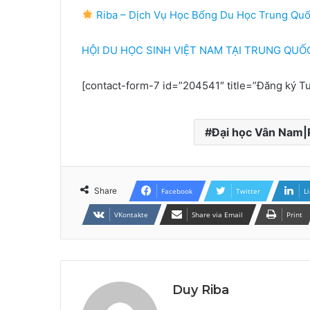
Riba – Dịch Vụ Học Bổng Du Học Trung Qu
HỘI DU HỌC SINH VIỆT NAM TẠI TRUNG QUỐC | 
[contact-form-7 id=”204541″ title=”Đăng ký T
Đại học Vân Nam|
Share
Facebook
Twitter
L
VKontakte
Share via Email
Print
Duy Riba