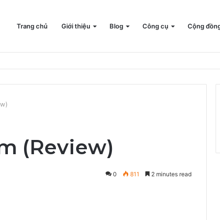
Trang chủ
Giới thiệu
Blog
Công cụ
Cộng đồn
ew)
m (Review)
0
811
2 minutes read