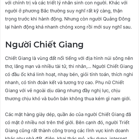
với chính trị và các triết lý nhân sinh con người. Khác với
người ở phương Bắc thường suy nghĩ rất kỹ càng, thận
trọng trước khi hành động. Nhưng còn người Quảng Đông
lại hành động khá nhanh chóng xong rồi mới suy nghĩ sau.
Người Chiết Giang
Chiết Giang là vùng đất nổi tiếng với địa hình núi sông nên
thơ, lãng mạn và nhiều tài tử, thi nhân,… Người Chiết Giang
có đầu ốc khá linh hoạt, nhạy bén, giỏi tính toán, thích nghi
nhanh, có tính đoàn kết và tương trợ cao. Phụ nữ Chiết
Giang với vẻ ngoài dịu dàng nhưng đầy nghị lực, chịu
thương chịu khó và buôn bán không thua kém gì nam giới.
Các mặt hàng giày dép, quần áo của người Chiết Giang đã
có mặt ở nhiều nơi trên thế giới. Bên cạnh đó, người Triết
Giang cũng rất thành công trong các lĩnh vực kinh doanh
khác như nhà đất, điện, khai thác mỏ, xây dựng, internet,