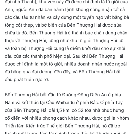
đại nhà Thanh), khu vực này đã được chỉ định là tô giới của
Anh, người Anh đã ban hành lệnh không công nhận tất cả
các cầu tàu tư nhân và xây dựng một tuyến nạo vét bằng bê
tông cốt thép, và bờ biển của Bến Thượng Hải được sửa
chữa từ đó. Bến Thượng Hải trở thành bức chân dung chân
thực về Thượng Hải, cũng như khu tô giới Thượng Hải cũ
và toàn bộ Thượng Hải cũng là điểm khởi đầu cho sự khởi
đầu của các thành phố hiện đại. Sau khi Bến Thượng Hải
được chỉ định là một tô giới, nhiều doanh nhân nước ngoài
đã băng qua đại dương đến đây, và Bến Thượng Hải bắt
đầu phát triển rực rỡ.
Bến Thượng Hải bắt đầu từ Đường Đông Diên An ở phía
Nam và kết thúc tại Cầu Waibaidu ở phía Bắc. Ở phía Tây
của Bến Thượng Hải dài 1,5 km, có 52 tòa nhà phục hưng
cổ điển với nhiều phong cách khác nhau, được gọi là Nhóm
Triển lãm Kiến trúc Thế giới Bến Thượng Hải, nó đã trở
thành một trung tâm tài chính trong thời kỳ Thượng Hải cũ.