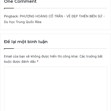
One Comment
Pingback:
PHƯỢNG HOÀNG CỔ TRẤN - VẺ ĐẸP THIÊN BIÊN SỬ -
Du học Trung Quốc Riba
Để lại một bình luận
Email của bạn sẽ không được hiển thị công khai.
Các trường bắt
buộc được đánh dấu
*
B
ì
n
h
l
u