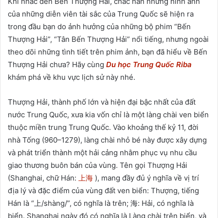
Khi nhắc đến Bến Thượng Hải, chắc hẳn những hình ảnh
của những diễn viên tài sắc của Trung Quốc sẽ hiện ra
trong đầu bạn do ảnh hưởng của những bộ phim “Bến
Thượng Hải”, “Tân Bến Thượng Hải” nổi tiếng, nhưng ngoài
theo dõi những tình tiết trên phim ảnh, bạn đã hiểu về Bến
Thượng Hải chưa? Hãy cùng
Du học Trung Quốc Riba
khám phá về khu vực lịch sử này nhé.
Thượng Hải, thành phố lớn và hiện đại bậc nhất của đất
nước Trung Quốc, xưa kia vốn chỉ là một làng chài ven biển
thuộc miền trung Trung Quốc. Vào khoảng thế kỷ 11, đời
nhà Tống (960–1279), làng chài nhỏ bé này được xây dựng
và phát triển thành một hải cảng nhằm phục vụ nhu cầu
giao thương buôn bán của vùng. Tên gọi Thượng Hải
(Shanghai, chữ Hán:
上海
), mang đầy đủ ý nghĩa về vị trí
địa lý và đặc điểm của vùng đất ven biển: Thượng, tiếng
Hán là “上/shàng/”, có nghĩa là trên; 海: Hải, có nghĩa là
biển. Shanghai ngày đó có nghĩa là Làng chài trên biển, và