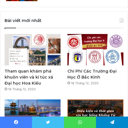
Bài viết mới nhất
Tham quan khám phá
Chi Phí Các Trường Đại
khuôn viên và kí túc xá
Học Ở Bắc Kinh
Đại học Hoa Kiều
18 Tháng 12, 2020
18 Tháng 12, 2020
Facebook
Twitter
WhatsApp
Telegram