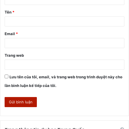
ậ
Tên
*
n
*
Email
*
Trang web
Lưu tên của tôi, email, và trang web trong trình duyệt này cho
lần bình luận kế tiếp của tôi.