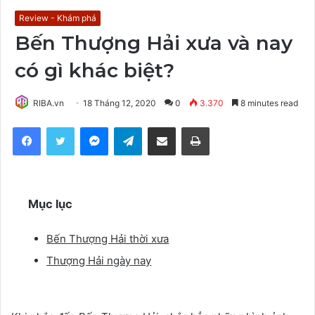
Review - Khám phá
Bến Thượng Hải xưa và nay
có gì khác biệt?
RIBA.vn
18 Tháng 12, 2020
0
3.370
8 minutes read
Facebook
Twitter
Messenger
Telegram
Share via Email
Print
Mục lục
Bến Thượng Hải thời xưa
Thượng Hải ngày nay