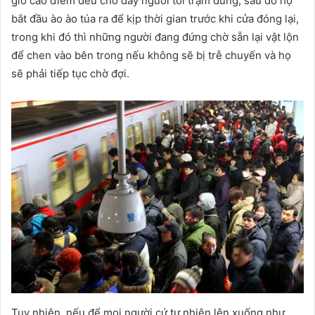
giờ cao điểm đều chở đầy người tới trạm dừng, sau đó họ
bắt đầu ào ào túa ra để kịp thời gian trước khi cửa đóng lại,
trong khi đó thì những người đang đứng chờ sẵn lại vật lộn
để chen vào bên trong nếu không sẽ bị trễ chuyến và họ
sẽ phải tiếp tục chờ đợi.
Tuy nhiên, nếu để mọi người cứ tự nhiên lên xuống như