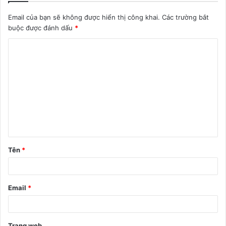
Email của bạn sẽ không được hiển thị công khai.
Các trường bắt
buộc được đánh dấu
*
B
ì
n
h
l
u
ậ
Tên
*
n
*
Email
*
Trang web