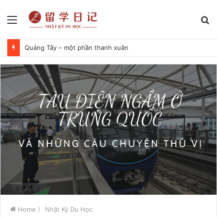
Menu
S
fo
Quảng Tây – một phần thanh xuân
Home
》
Nhật Ký Du Học