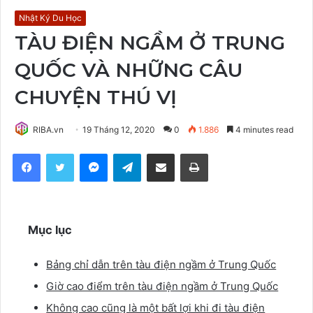
Nhật Ký Du Học
TÀU ĐIỆN NGẦM Ở TRUNG
QUỐC VÀ NHỮNG CÂU
CHUYỆN THÚ VỊ
RIBA.vn
19 Tháng 12, 2020
0
1.886
4 minutes read
Facebook
Twitter
Messenger
Telegram
Share via Email
Print
Mục lục
Bảng chỉ dẫn trên tàu điện ngầm ở Trung Quốc
Giờ cao điểm trên tàu điện ngầm ở Trung Quốc
Không cao cũng là một bất lợi khi đi tàu điện