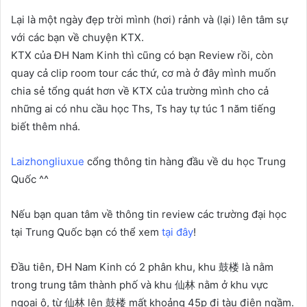
Lại là một ngày đẹp trời mình (hơi) rảnh và (lại) lên tâm sự
với các bạn về chuyện KTX.
KTX của ĐH Nam Kinh thì cũng có bạn Review rồi, còn
quay cả clip room tour các thứ, cơ mà ở đây mình muốn
chia sẻ tổng quát hơn về KTX của trường mình cho cả
những ai có nhu cầu học Ths, Ts hay tự túc 1 năm tiếng
biết thêm nhá.
Laizhongliuxue
cổng thông tin hàng đầu về du học Trung
Quốc ^^
Nếu bạn quan tâm về thông tin review các trường đại học
tại Trung Quốc bạn có thể xem
tại đây
!
Đầu tiên, ĐH Nam Kinh có 2 phân khu, khu 鼓楼 là nằm
trong trung tâm thành phố và khu 仙林 nằm ở khu vực
ngoại ô, từ 仙林 lên 鼓楼 mất khoảng 45p đi tàu điện ngầm.