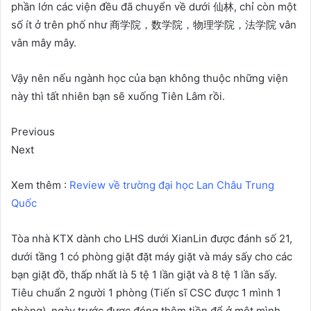
phần lớn các viện đều đã chuyển về dưới 仙林, chỉ còn một
số ít ở trên phố như 商学院，数学院，物理学院，法学院 vân
vân mây mây.
Vậy nên nếu ngành học của bạn không thuộc những viện
này thì tất nhiên bạn sẽ xuống Tiên Lâm rồi.
Previous
Next
Xem thêm :
Review về trường đại học Lan Châu Trung
Quốc
Tòa nhà KTX dành cho LHS dưới XianLin được đánh số 21,
dưới tầng 1 có phòng giặt đặt máy giặt và máy sấy cho các
bạn giặt đồ, thấp nhất là 5 tệ 1 lần giặt và 8 tệ 1 lần sấy.
Tiêu chuẩn 2 người 1 phòng (Tiến sĩ CSC được 1 mình 1
phòng), ngày trước được đóng thêm tiền để ở một mình