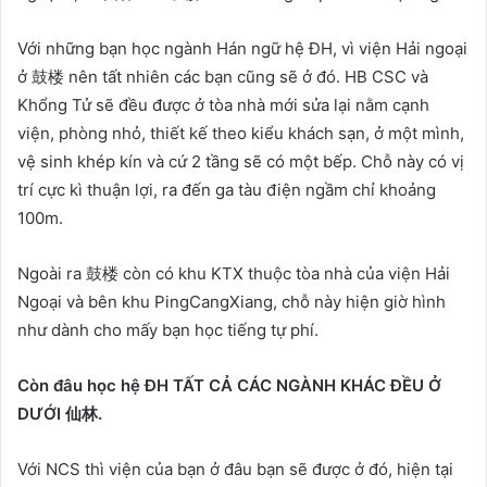
Với những bạn học ngành Hán ngữ hệ ĐH, vì viện Hải ngoại
ở 鼓楼 nên tất nhiên các bạn cũng sẽ ở đó. HB CSC và
Khổng Tử sẽ đều được ở tòa nhà mới sửa lại nằm cạnh
viện, phòng nhỏ, thiết kế theo kiểu khách sạn, ở một mình,
vệ sinh khép kín và cứ 2 tầng sẽ có một bếp. Chỗ này có vị
trí cực kì thuận lợi, ra đến ga tàu điện ngầm chỉ khoảng
100m.
Ngoài ra 鼓楼 còn có khu KTX thuộc tòa nhà của viện Hải
Ngoại và bên khu PingCangXiang, chỗ này hiện giờ hình
như dành cho mấy bạn học tiếng tự phí.
Còn đâu học hệ ĐH TẤT CẢ CÁC NGÀNH KHÁC ĐỀU Ở
DƯỚI 仙林.
Với NCS thì viện của bạn ở đâu bạn sẽ được ở đó, hiện tại