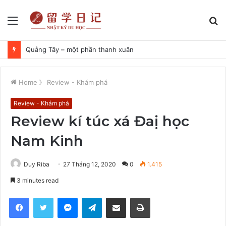
Menu
S
fo
Quảng Tây – một phần thanh xuân
Home
》
Review - Khám phá
Review - Khám phá
Review kí túc xá Đaị học
Nam Kinh
Duy Riba
27 Tháng 12, 2020
0
1.415
3 minutes read
Facebook
Twitter
Messenger
Telegram
Share via Email
Print