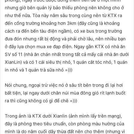
nhưng giờ bên quản lý bảo thiếu phòng nên không cho ở
như thế nữa. Tòa này nằm sâu trong cùng nên từ KTX ra
đến cổng trường khoảng hơn 3km (đây cũng là khoảng
cách ra đến bến tàu điện ngầm), có xe bus trong trường
đưa đón nhưng rất bị động và phải chờ lâu, nên nhiều bạn
ở đây lựa chọn mua xe đạp điện. Ngay gần KTX có nhà ăn
SV số 11 (nhà ăn chán nhất trong tất cả mấy cái nhà ăn dưới
XianLin) và có 1 cái siêu thị nhỏ, 1 quán cắt tóc nhỏ, 1 quán
in nhỏ và 1 quán trà sữa nhỏ =)))
Nói chung, ngoại trừ việc nó ở sâu tít bên trong đi lại hơi
bất tiện, lại ngay dưới chân núi mùa đông gió rít lạnh buốt
ra thì cũng không có gì để chê =)))
Trong ảnh là KTX dưới Xianlin (ảnh mình lấy trên mạng),
đây là phòng theo tiêu chuẩn, còn phòng màu hường của
mình là do nằm cuối dãy thừa đất nên cho thêm (nhưng vì