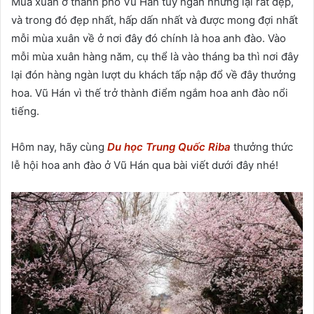
Mùa xuân ở thành phố Vũ Hán tuy ngắn nhưng lại rất đẹp,
và trong đó đẹp nhất, hấp dấn nhất và được mong đợi nhất
mỗi mùa xuân về ở nơi đây đó chính là hoa anh đào. Vào
mỗi mùa xuân hàng năm, cụ thể là vào tháng ba thì nơi đây
lại đón hàng ngàn lượt du khách tấp nập đổ về đây thưởng
hoa. Vũ Hán vì thế trở thành điểm ngắm hoa anh đào nổi
tiếng.
Hôm nay, hãy cùng
Du học Trung Quốc Riba
thưởng thức
lễ hội hoa anh đào ở Vũ Hán qua bài viết dưới đây nhé!