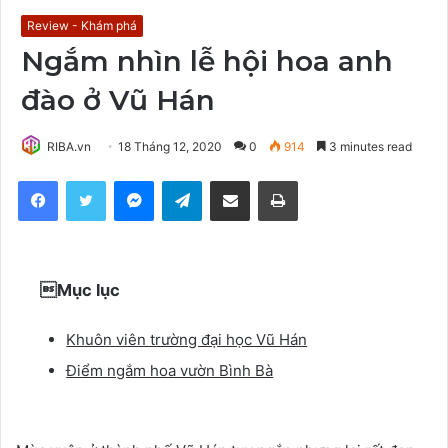
Review - Khám phá
Ngắm nhìn lễ hội hoa anh
đào ở Vũ Hán
RIBA.vn
18 Tháng 12, 2020
0
914
3 minutes read
Facebook
Twitter
Messenger
Telegram
Share via Email
Print
Mục lục
Khuôn viên trường đại học Vũ Hán
Điểm ngắm hoa vườn Bình Bà