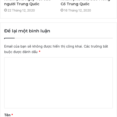
người Trung Quốc
Cổ Trung Quốc
22 Tháng 12, 2020
16 Tháng 12, 2020
Để lại một bình luận
Email của bạn sẽ không được hiển thị công khai.
Các trường bắt
buộc được đánh dấu
*
B
ì
n
h
l
u
ậ
Tên
*
n