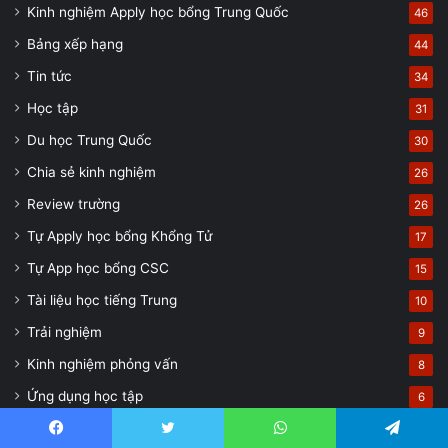
Kinh nghiệm Apply học bổng Trung Quốc
46
Bảng xếp hạng
44
Tin tức
34
Học tập
31
Du học Trung Quốc
30
Chia sẻ kinh nghiệm
26
Review trường
26
Tự Apply học bổng Khổng Tử
17
Tự App học bổng CSC
15
Tài liệu học tiếng Trung
10
Trải nghiệm
9
Kinh nghiệm phỏng vấn
8
Ứng dụng học tập
6
Thông tin tuyển sinh
5
Facebook
Twitter
WhatsApp
Telegram