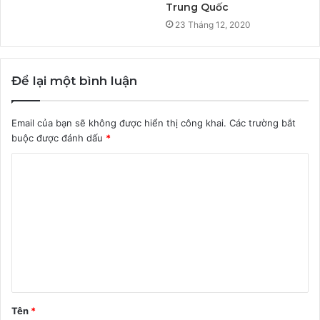
Trung Quốc
23 Tháng 12, 2020
Để lại một bình luận
Email của bạn sẽ không được hiển thị công khai.
Các trường bắt
buộc được đánh dấu
*
B
ì
n
h
l
u
ậ
Tên
*
n