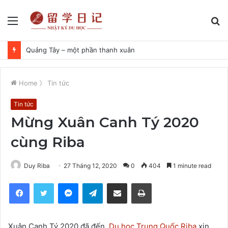
Menu
S
fo
Quảng Tây – một phần thanh xuân
Home
》
Tin tức
Tin tức
Mừng Xuân Canh Tý 2020
cùng Riba
Duy Riba
27 Tháng 12, 2020
0
404
1 minute read
Facebook
Twitter
Messenger
Telegram
Share via Email
Print
Xuân Canh Tý 2020 đã đến,
Du học Trung Quốc Riba
xin