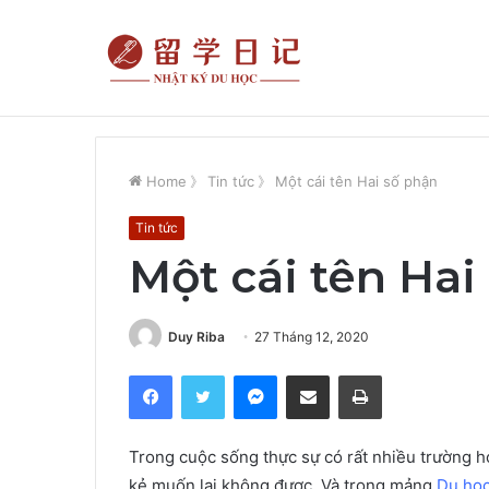
Review Đại học Thành Đô của một du học sinh
Tin mới
Home
》
Tin tức
》
Một cái tên Hai số phận
Tin tức
Một cái tên Hai
Duy Riba
27 Tháng 12, 2020
Facebook
Twitter
Messenger
Share via Email
Print
Trong cuộc sống thực sự có rất nhiều trường h
kẻ muốn lại không được. Và trong mảng
Du họ