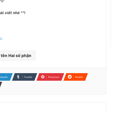
ài viết nhé
^^!
ốc
 tên Hai số phận
inkedIn
Tumblr
Pinterest
Reddit