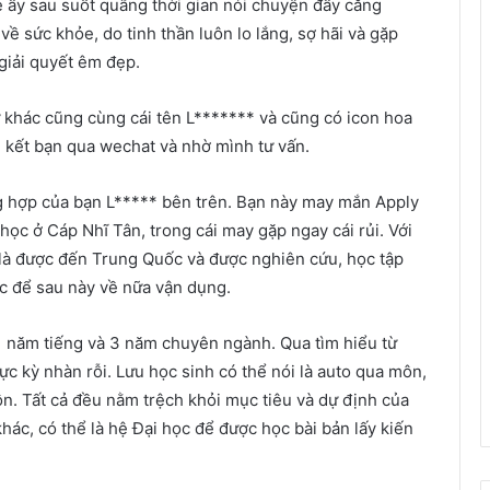
 ấy sau suốt quãng thời gian nói chuyện đầy căng
về sức khỏe, do tinh thần luôn lo lắng, sợ hãi và gặp
giải quyết êm đẹp.
ữ khác cũng cùng cái tên L******* và cũng có icon hoa
 kết bạn qua wechat và nhờ mình tư vấn.
ng hợp của bạn L***** bên trên. Bạn này may mắn Apply
học ở Cáp Nhĩ Tân, trong cái may gặp ngay cái rủi. Với
y là được đến Trung Quốc và được nghiên cứu, học tập
ức để sau này về nữa vận dụng.
1 năm tiếng và 3 năm chuyên ngành. Qua tìm hiểu từ
cực kỳ nhàn rỗi. Lưu học sinh có thể nói là auto qua môn,
n. Tất cả đều nằm trệch khỏi mục tiêu và dự định của
hác, có thể là hệ Đại học để được học bài bản lấy kiến