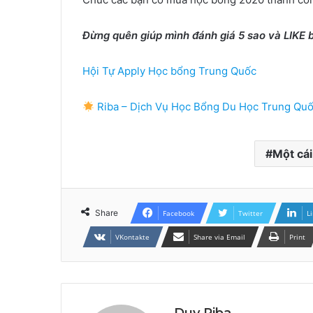
Đừng quên giúp mình đánh giá 5 sao và LIKE b
Hội Tự Apply Học bổng Trung Quốc
Riba – Dịch Vụ Học Bổng Du Học Trung Qu
Một cái
Share
Facebook
Twitter
L
VKontakte
Share via Email
Print