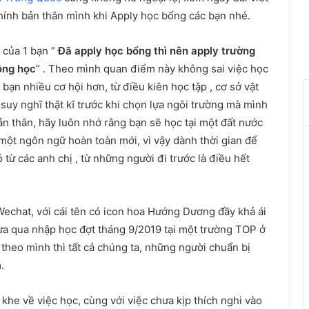
chính bản thân mình khi Apply học bổng các bạn nhé.
 của 1 bạn ”
Đã apply học bổng thì nên apply trường
ông học
” . Theo mình quan điểm này không sai việc học
ạn nhiều cơ hội hơn, từ điều kiên học tập , cơ sở vật
suy nghĩ thật kĩ trước khi chọn lựa ngôi trường mà mình
ản thân, hãy luôn nhớ rằng bạn sẽ học tại một đất nước
một ngôn ngữ hoàn toàn mới, vì vậy dành thời gian để
từ các anh chị , từ những người đi trước là điều hết
Wechat, với cái tên có icon hoa Hướng Dương đầy khả ái
vừa qua nhập học đợt tháng 9/2019 tại một trường TOP ở
heo mình thì tất cả chúng ta, những người chuẩn bị
.
khe về việc học, cùng với việc chưa kịp thích nghi vào