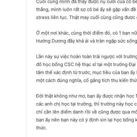
Cuối cùng mình đã thấy được nụ cười của cô bé
thẳng, mình luôn rất sợ cô bé ấy sẽ gặp vấn đề 
stress liên tục. Thật may cuối cùng cũng được 
Ở một nơi khác, cùng thời điểm đó, có 1 bạn n
Hướng Dương đầy khả ái và tràn ngập sức sống
Lần này sự việc hoàn toàn trái ngược với trườ
đỗ học bổng CSC hệ thạc sĩ tại một trường Đại 
tâm thế xác định từ trước, mục tiêu của bạn ấ
một cách đúng nghĩa, cố gắng tích thu kiến th
Đời thật không như mơ, bạn ấy được nhận học 
các anh chị học tại trường, thì trường này học 
chỉ cần lên điểm danh rồi về cũng được qua mô
bạn ấy nên bạn này có ý định xin lại học bổng k
thức.