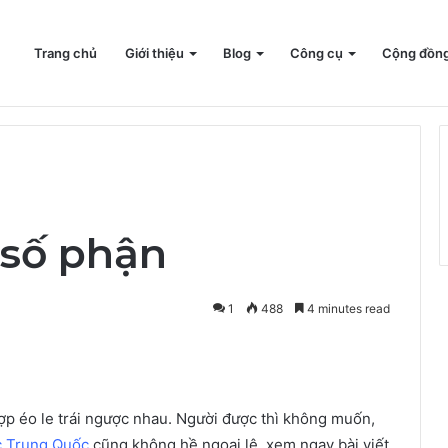
Trang chủ
Giới thiệu
Blog
Công cụ
Cộng đồn
 online
 số phận
1
488
4 minutes read
ợp éo le trái ngược nhau. Người được thì không muốn,
c Trung Quốc
cũng không hề ngoại lệ, xem ngay bài viết