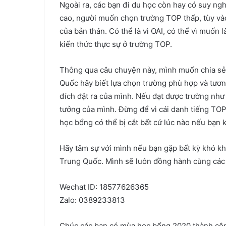
Ngoài ra, các bạn đi du học còn hay có suy ng
cao, người muốn chọn trường TOP thấp, tùy và
của bản thân. Có thể là vì OAI, có thể vì muốn
kiến thức thực sự ở trường TOP.
Thông qua câu chuyện này, mình muốn chia sẻ
Quốc hãy biết lựa chọn trường phù hợp và tươ
đích đặt ra của mình. Nếu đạt được trường như
tưởng của mình. Đừng để vì cái danh tiếng TOP
học bổng có thể bị cắt bất cứ lúc nào nếu bạn 
Hãy tâm sự với mình nếu bạn gặp bất kỳ khó kh
Trung Quốc. Mình sẽ luôn đồng hành cùng các b
Wechat ID: 18577626365
Zalo: 0389233813
Chúc các bạn có mùa học bổng 2020 thành cô