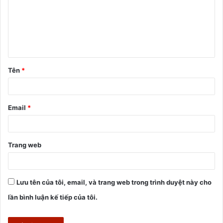
h
l
u
ậ
Tên
*
n
*
Email
*
Trang web
Lưu tên của tôi, email, và trang web trong trình duyệt này cho
lần bình luận kế tiếp của tôi.