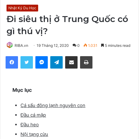
Nhật Ký Du Học
Đi siêu thị ở Trung Quốc có
gì thú vị?
RIBA.vn
19 Tháng 12, 2020
0
1.031
5 minutes read
Facebook
Twitter
Messenger
Telegram
Share via Email
Print
Mục lục
Cá sấu đông lạnh nguyên con
Đầu cá mập
Đầu heo
Nội tạng cừu