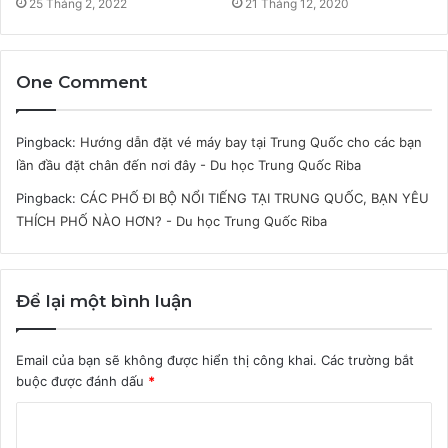
25 Tháng 2, 2022
21 Tháng 12, 2020
One Comment
Pingback:
Hướng dẫn đặt vé máy bay tại Trung Quốc cho các bạn
lần đầu đặt chân đến nơi đây - Du học Trung Quốc Riba
Pingback:
CÁC PHỐ ĐI BỘ NỔI TIẾNG TẠI TRUNG QUỐC, BẠN YÊU
THÍCH PHỐ NÀO HƠN? - Du học Trung Quốc Riba
Để lại một bình luận
Email của bạn sẽ không được hiển thị công khai.
Các trường bắt
buộc được đánh dấu
*
B
ì