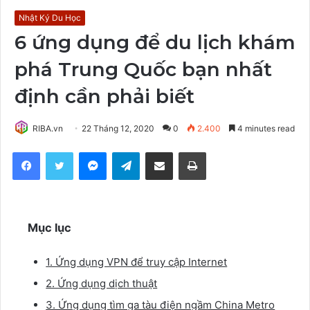
Nhật Ký Du Học
6 ứng dụng để du lịch khám
phá Trung Quốc bạn nhất
định cần phải biết
RIBA.vn
22 Tháng 12, 2020
0
2.400
4 minutes read
Facebook
Twitter
Messenger
Telegram
Share via Email
Print
Mục lục
1. Ứng dụng VPN để truy cập Internet
2. Ứng dụng dịch thuật
3. Ứng dụng tìm ga tàu điện ngầm China Metro