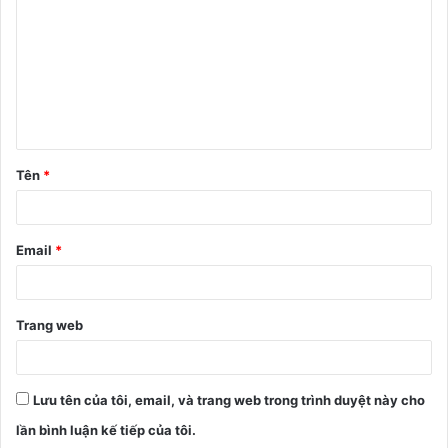
n
h
l
u
ậ
Tên
*
n
*
Email
*
Trang web
Lưu tên của tôi, email, và trang web trong trình duyệt này cho
lần bình luận kế tiếp của tôi.