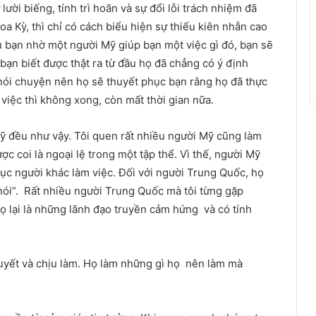
ười biếng, tính trì hoãn và sự đổi lỗi trách nhiệm đã
a Kỳ, thì chỉ có cách biểu hiện sự thiếu kiên nhẫn cao
u bạn nhờ một người Mỹ giúp bạn một việc gì đó, bạn sẽ
 bạn biết được thật ra từ đầu họ đã chẳng có ý định
nói chuyện nên họ sẽ thuyết phục bạn rằng họ đã thực
 việc thì không xong, còn mất thời gian nữa.
Mỹ đều như vậy. Tôi quen rất nhiều người Mỹ cũng làm
ợc coi là ngoại lệ trong một tập thể. Vì thế, người Mỹ
iục người khác làm việc. Đối với người Trung Quốc, họ
 nói”. Rất nhiều người Trung Quốc mà tôi từng gặp
họ lại là những lãnh đạo truyền cảm hứng và có tính
quyết và chịu làm. Họ làm những gì họ nên làm mà