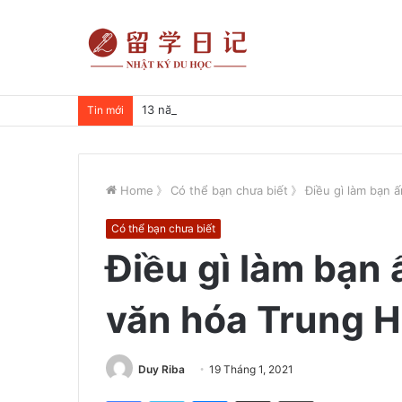
13 năm học tiếng Trung – Tản mạn về du học
Tin mới
Home
》
Có thể bạn chưa biết
》
Điều gì làm bạn 
Có thể bạn chưa biết
Điều gì làm bạn 
văn hóa Trung 
Duy Riba
19 Tháng 1, 2021
Facebook
Twitter
Messenger
Share via Email
Print