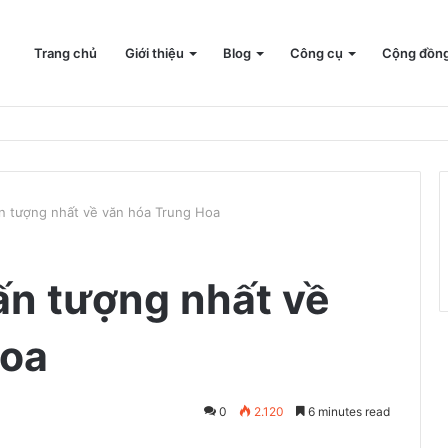
Trang chủ
Giới thiệu
Blog
Công cụ
Cộng đồn
ấn tượng nhất về văn hóa Trung Hoa
ấn tượng nhất về
Hoa
0
2.120
6 minutes read