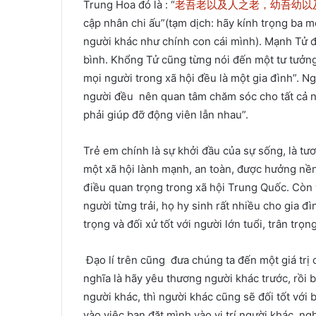
Trung Hoa đó là : “
老吾老以及人之老，幼吾幼以
cập nhân chi ấu”(tạm dịch: hãy kính trọng ba 
người khác như chính con cái mình). Mạnh Tử đã
bình. Khổng Tử cũng từng nói đến một tư tưởng t
mọi người trong xã hội đều là một gia đình”. 
người đều nên quan tâm chăm sóc cho tất cả ng
phải giúp đỡ động viên lẫn nhau”.
Trẻ em chính là sự khởi đầu của sự sống, là tươ
một xã hội lành mạnh, an toàn, được hưởng nền
điều quan trọng trong xã hội Trung Quốc. Còn 
người từng trải, họ hy sinh rất nhiều cho gia đì
trọng và đối xử tốt với người lớn tuổi, trân trọ
Đạo lí trên cũng đưa chúng ta đến một giá tr
nghĩa là hãy yêu thương người khác trước, rồi 
người khác, thì người khác cũng sẽ đối tốt với 
vào việc bạn đặt mình vào vị trí người khác, n