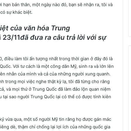
i hạn bản thân, một ngày nào đó, bạn sẽ nhận ra, tôi và
có sự khác biệt.
biệt của văn hóa Trung
i 23/11
đã đưa ra câu trả lời với sự
 điều làm tôi ấn tượng nhất trong thời gian ở đây đó là
Quốc. Với tư cách là một công dân Mỹ, sinh ra và lớn lên
 kiên nhẫn của mình và cả của những người xung quanh.
nh trong mọi việc nghe thật kỳ lạ, tôi đã từng cho rằng
 cả, và mọi thứ ở Trung Quốc đã làm đảo lộn quan niệm
u tại sao người Trung Quốc lại có thể có được tính kiên
 kỷ vừa qua, một số người Mỹ tin rằng họ được gán mác
iêng dè, thậm chí chống lại lợi ích của những quốc gia