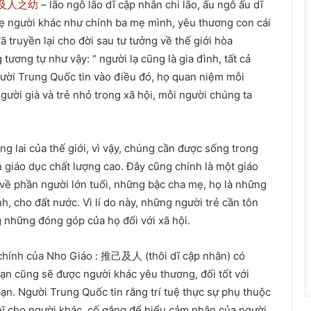
及人之幼
– lão ngô lão dĩ cập nhân chi lão, ấu ngô ấu dĩ
mẹ người khác như chính ba mẹ mình, yêu thương con cái
 truyền lại cho đời sau tư tưởng về thế giới hòa
ương tự như vậy: “ người lạ cũng là gia đình, tất cả
Người Trung Quốc tin vào điều đó, họ quan niệm mỗi
ười già và trẻ nhỏ trong xã hội, mỗi người chúng ta
ng lai của thế giới, vì vậy, chúng cần được sống trong
 giáo dục chất lượng cao. Đây cũng chính là một giáo
về phần người lớn tuổi, những bậc cha mẹ, họ là những
nh, cho đất nước. Vì lí do này, những người trẻ cần tôn
ng những đóng góp của họ đối với xã hội.
ị chính của Nho Giáo : 推己及人 (thôi dĩ cập nhân) có
bạn cũng sẽ được người khác yêu thương, đối tốt với
bạn. Người Trung Quốc tin rằng trí tuệ thực sự phụ thuộc
ghĩ cho người khác, cố gắng để hiểu cảm nhận của người