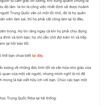
guồn từ cảm giác tin tưởng. Khi xung quanh chúng ta
ều đó làm ta tin là công việc nhất định sẽ được hoành
người Trung Quốc vẫn có một lỗi nhỏ, đó là họ quên
n viên làm sai, thì họ phải cất công làm lại từ đầu.
bên trong. Họ tin rằng ngay cả khi họ phải chịu đựng
 đình và tình bạn; họ chỉ cần chờ đợi kiên trì và tiếp
em lại hồi báo tốt.
 thể bạn chưa biết
tại đây.
ấn tượng về những đức tính tốt và văn hóa nho giáo của
hủ quan của một vài người, nhưng mình nghĩ là nó đã
 mong là bài viết hữu ích với bạn. Chúc các bạn một
học Trung Quốc Riba tại hệ thống: