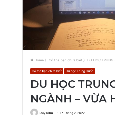
Home
》
Có thể bạn chưa biết
》
DU HỌC TRUNG 
Có thể bạn chưa biết
Du học Trung Quốc
DU HỌC TRUNG
NGÀNH – VỪA 
Duy Riba
17 Tháng 2, 2022