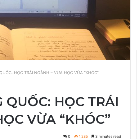
QUỐC: HỌC TRÁI NGÀNH – VỪA HỌC VỪA “KHÓC”
 QUỐC: HỌC TRÁI
HỌC VỪA “KHÓC”
0
1.285
3 minutes read