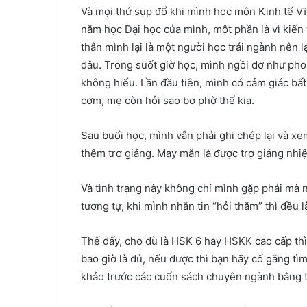
Và mọi thứ sụp đổ khi mình học môn Kinh tế Vĩ
năm học Đại học của mình, một phần là vì kiến
thân mình lại là một người học trái ngành nên 
đâu. Trong suốt giờ học, mình ngồi đơ như pho
không hiểu. Lần đầu tiên, mình có cảm giác bất
cơm, mẹ còn hỏi sao bơ phờ thế kia.
Sau buổi học, mình vẫn phải ghi chép lại và xem
thêm trợ giảng. May mắn là được trợ giảng nhiệt
Và tình trạng này không chỉ mình gặp phải mà
tương tự, khi mình nhắn tin “hỏi thăm” thì đều
Thế đấy, cho dù là HSK 6 hay HSKK cao cấp thì
bao giờ là đủ, nếu được thì bạn hãy cố gắng 
khảo trước các cuốn sách chuyên ngành bằng ti