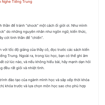
n Nghe Tiếng Trung
nh thần để tránh “shock” một cách ối giời ơi. Như mình
hock” do những nguyên nhân như ngôn ngữ, kiến thức,
y cót tinh thần để “chiến”.
 với tốc độ giảng của thầy cô, đọc trước các sách kiến
ếng Trung. Ngoài ra, trong lúc học, bạn có thể ghi âm
 bất cứ lúc nào, và nếu không hiểu bài, hãy mạnh dạn hỏi
g đều rất giỏi và nhiệt tình.
trình đào tạo của ngành mình học và sắp xếp thời khóa
 chị khóa trước và lựa chọn môn học sao cho phù hợp