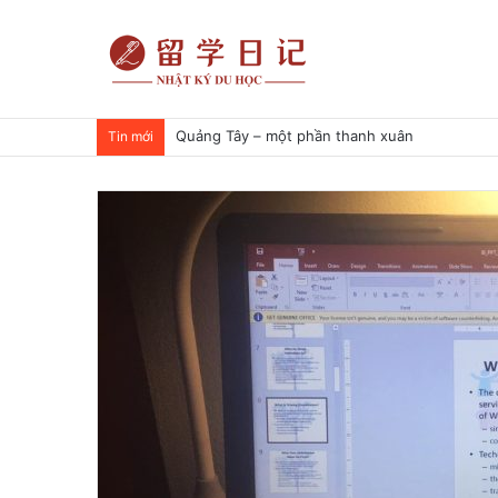
Hành trình apply học bổng ngành Diễn viên đi
Tin mới