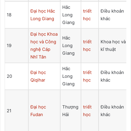
Hắc
Đại học Hắc
triết
Điều khoản
18
Long
Long Giang
học
khác
Giang
Đại học Khoa
Hắc
học và Công
triết
Khoa học và
19
Long
nghệ Cáp
học
kĩ thuật
Giang
Nhĩ Tân
Hắc
Đại học
triết
Điều khoản
20
Long
Qiqihar
học
khác
Giang
Đại học
Thượng
triết
Điều khoản
21
Fudan
Hải
học
khác