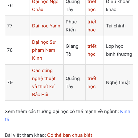
Đại học Ngô
Quảng
triết
Điều khoản
76
Châu
Tây
học
khác
Phúc
triết
77
Đại học Yann
Tài chính
Kiến
học
Đại học Sư
Giang
triết
Lớp học
78
phạm Nam
Tô
học
bình thường
Kinh
Cao đẳng
nghệ thuật
Quảng
triết
79
Nghệ thuật
và thiết kế
Tây
học
Bắc Hải
Xem thêm các trường đại học có thế mạnh về ngành:
Kinh
tế
Bài viết tham khảo:
Có thể bạn chưa biết