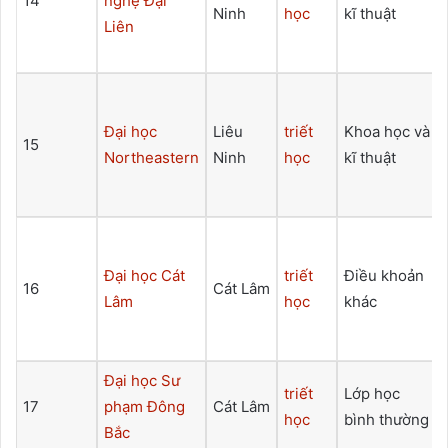
14
nghệ Đại
Ninh
học
kĩ thuật
Liên
Đại học
Liêu
triết
Khoa học và
15
Northeastern
Ninh
học
kĩ thuật
Đại học Cát
triết
Điều khoản
16
Cát Lâm
Lâm
học
khác
Đại học Sư
triết
Lớp học
17
phạm Đông
Cát Lâm
học
bình thường
Bắc