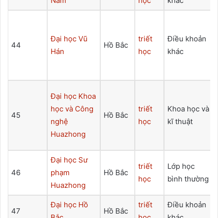
Nam
học
khác
Đại học Vũ
triết
Điều khoản
44
Hồ Bắc
Hán
học
khác
Đại học Khoa
học và Công
triết
Khoa học và
45
Hồ Bắc
nghệ
học
kĩ thuật
Huazhong
Đại học Sư
triết
Lớp học
46
phạm
Hồ Bắc
học
bình thường
Huazhong
Đại học Hồ
triết
Điều khoản
47
Hồ Bắc
Bắc
học
khác