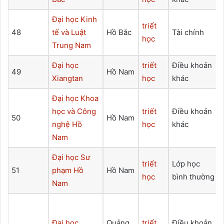
Đại học Kinh
triết
48
tế và Luật
Hồ Bắc
Tài chính
học
Trung Nam
Đại học
triết
Điều khoản
49
Hồ Nam
Xiangtan
học
khác
Đại học Khoa
học và Công
triết
Điều khoản
50
Hồ Nam
nghệ Hồ
học
khác
Nam
Đại học Sư
triết
Lớp học
51
phạm Hồ
Hồ Nam
học
bình thường
Nam
Đại học
Quảng
triết
Điều khoản