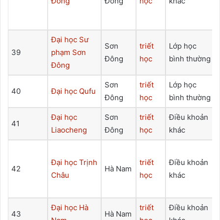
Đông
Đông
học
khác
Đại học Sư
Sơn
triết
Lớp học
39
phạm Sơn
Đông
học
bình thường
Đông
Sơn
triết
Lớp học
40
Đại học Qufu
Đông
học
bình thường
Đại học
Sơn
triết
Điều khoản
41
Liaocheng
Đông
học
khác
Đại học Trịnh
triết
Điều khoản
42
Hà Nam
Châu
học
khác
Đại học Hà
triết
Điều khoản
43
Hà Nam