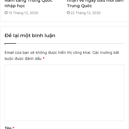
Nam sang Trung Quốc
nhận về ngày đầu mới đến
nhập học
Trung Quốc
15 Tháng 12, 2020
22 Tháng 12, 2020
Để lại một bình luận
Email của bạn sẽ không được hiển thị công khai.
Các trường bắt
buộc được đánh dấu
*
B
ì
n
h
l
u
ậ
Tên
*