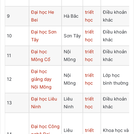
Đại học He
triết
Điều khoản
9
Hà Bắc
Bei
học
khác
Đại học Sơn
triết
Điều khoản
10
Sơn Tây
Tây
học
khác
Đại học
Nội
triết
Điều khoản
11
Mông Cổ
Mông
học
khác
Đại học
Nội
triết
Lớp học
12
giảng dạy
Mông
học
bình thường
Nội Mông
Đại học Liêu
Liêu
triết
Điều khoản
13
Ninh
Ninh
học
khác
Đại học Công
Liêu
triết
Khoa học và