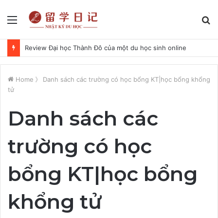
Menu
S
fo
Review Đại học Thành Đô của một du học sinh online
Home
》
Danh sách các trường có học bổng KT|học bổng khổng
tử
Danh sách các
trường có học
bổng KT|học bổng
khổng tử