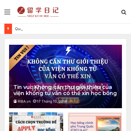
Menu
S
fo
Quảng Tây – một phần thanh xuân
Tin vui: Không cần thư giới thiệu của
viện khổng tử vẫn có thể xin học bổng
Khổng Tử
RIBA.vn
17 Tháng 10, 2018
730