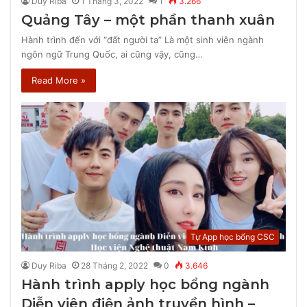
Duy Riba
1 Tháng 3, 2022
1
3.266
Quảng Tây – một phần thanh xuân
Hành trình đến với “đất người ta” Là một sinh viên ngành
ngôn ngữ Trung Quốc, ai cũng vậy, cũng…
Read More »
Tự App học bổng CSC
Duy Riba
28 Tháng 2, 2022
0
3.646
Hành trình apply học bổng ngành
Diễn viên điện ảnh truyền hình –