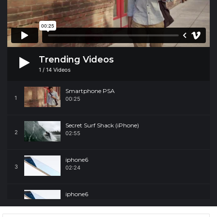
Trending Videos
1
/
14
Videos
Smartphone PSA
1
00:25
Secret Surf Shack (iPhone)
2
02:55
iphone6
3
02:24
iphone6
4
02:24