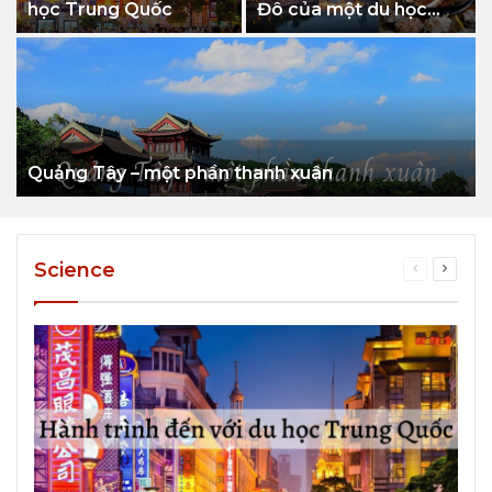
học Trung Quốc
Đô của một du học
sinh online
Quảng Tây – một phần thanh xuân
Science
Previous
Next
page
page