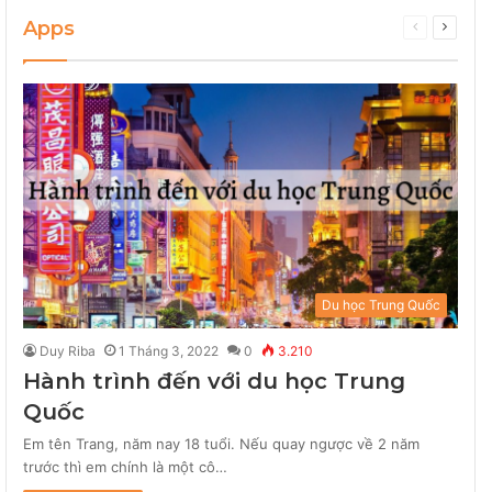
Apps
Secret Surf Shack (iPhone)
Previous
Next
5
02:55
page
page
Secret Surf Shack (iPhone)
6
02:55
Secret Surf Shack (iPhone)
7
02:55
Secret Surf Shack (iPhone)
8
02:55
Du học Trung Quốc
Secret Surf Shack (iPhone)
Duy Riba
1 Tháng 3, 2022
0
3.210
9
02:55
Hành trình đến với du học Trung
Quốc
Secret Surf Shack (iPhone)
10
02:55
Em tên Trang, năm nay 18 tuổi. Nếu quay ngược về 2 năm
trước thì em chính là một cô…